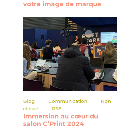
votre image de marque
Blog
Communication
Non
classé
RSE
Immersion au cœur du
salon C’Print 2024