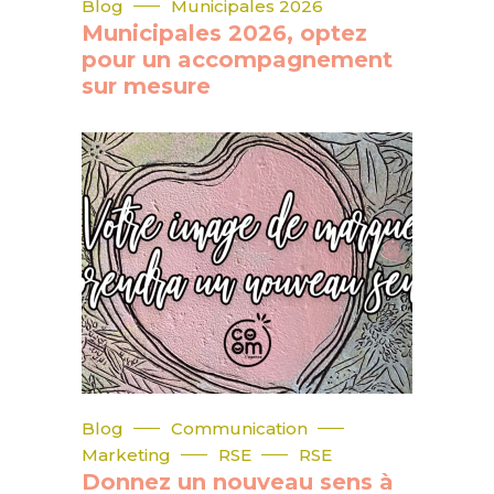
Blog
Municipales 2026
Municipales 2026, optez
pour un accompagnement
sur mesure
Blog
Communication
Marketing
RSE
RSE
Donnez un nouveau sens à