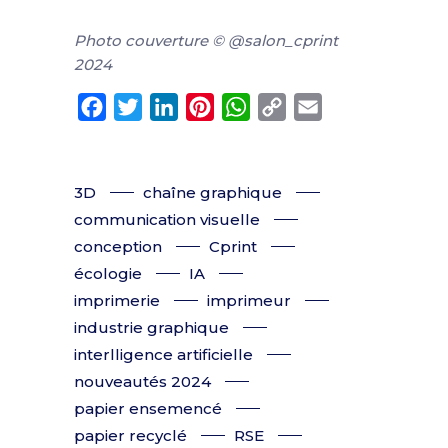
Photo couverture © @salon_cprint
2024
Facebook
Twitter
LinkedIn
Pinterest
WhatsApp
Copy
Email
Link
3D
chaîne graphique
communication visuelle
conception
Cprint
écologie
IA
imprimerie
imprimeur
industrie graphique
interlligence artificielle
nouveautés 2024
papier ensemencé
papier recyclé
RSE