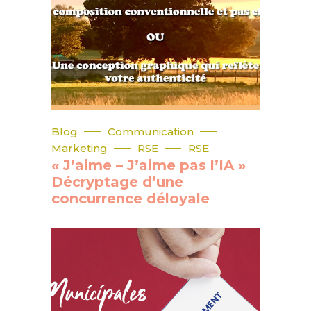
Blog
Communication
Marketing
RSE
RSE
« J’aime – J’aime pas l’IA »
Décryptage d’une
concurrence déloyale