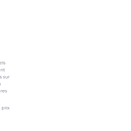
e
els
ent
s sur
n
ires
 prix