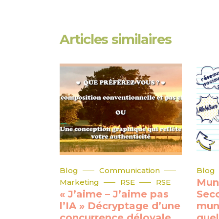
Articles similaires
Blog
Communication
Blog
Muni
Marketing
RSE
RSE
« J’aime – J’aime pas
Sec
l’IA » Décryptage d’une
muni
concurrence déloyale
quel