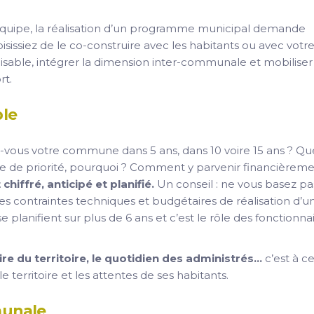
 équipe, la réalisation d’un programme municipal demande
sissiez de le co-construire avec les habitants ou avec votr
lisable, intégrer la dimension inter-communale et mobiliser
rt.
ble
vous votre commune dans 5 ans, dans 10 voire 15 ans ? Qu
rdre de priorité, pourquoi ? Comment y parvenir financièrem
 chiffré, anticipé et planifié
.
Un conseil : ne vous basez pa
es contraintes techniques et budgétaires de réalisation d’u
 planifient sur plus de 6 ans et c’est le rôle des fonctionna
oire du territoire, le quotidien des administrés…
c’est à ce
erritoire et les attentes de ses habitants.
munale