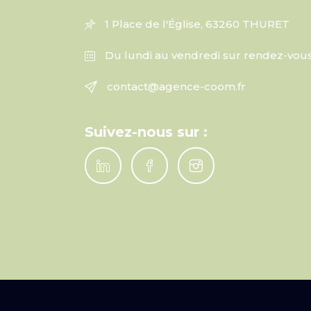
1 Place de l'Église, 63260 THURET
Du lundi au vendredi sur rendez-vou
contact@agence-coom.fr
Suivez-nous sur :