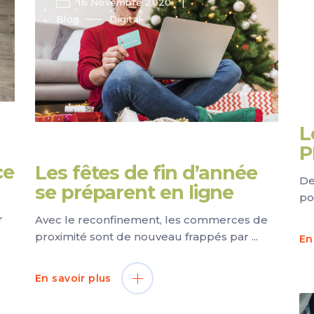
16 Novembre 2020
Blog
Digital
L
P
ce
Les fêtes de fin d’année
De
se préparent en ligne
po
r
Avec le reconfinement, les commerces de
proximité sont de nouveau frappés par
En
En savoir plus