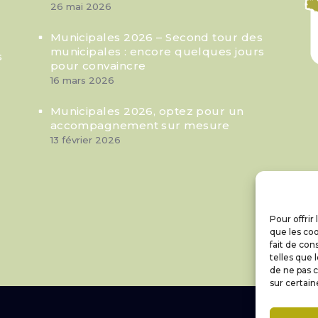
26 mai 2026
Municipales 2026 – Second tour des
municipales : encore quelques jours
s
pour convaincre
16 mars 2026
Municipales 2026, optez pour un
accompagnement sur mesure
13 février 2026
Pour offrir
que les coo
fait de con
telles que 
de ne pas c
sur certain