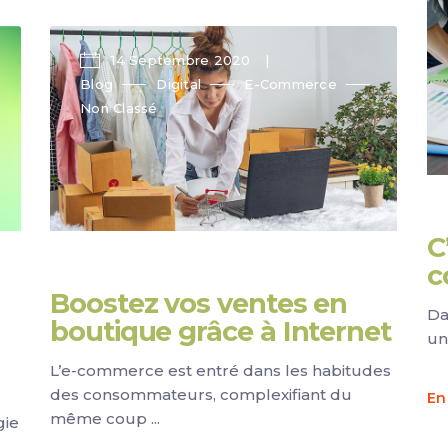
14 Septembre 2020
Blog
Digital
E-Commerce
Non Classé
C
c
Boostez vos ventes en
Da
boutique grâce à Internet
un
L’e-commerce est entré dans les habitudes
des consommateurs, complexifiant du
En
même coup
gie