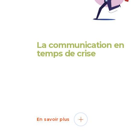
La communication en
temps de crise
« Une crise est une rupture dans le
fonctionnement normal d’une organisati
ou de la société, qui résulte d’un
événement brutal et soudain. » Cette
situation inédite liée au coronavirus
demande
En savoir plus