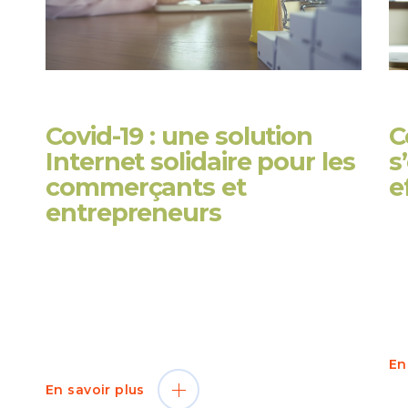
Covid-19 : une solution
C
Internet solidaire pour les
s
commerçants et
e
entrepreneurs
on
De
po
Vous êtes commerçant et vendez
im
essentiellement vos produits en direct.
de
L’obligation de fermeture en raison de la
on
pandémie du coronavirus met un coup
d’arrêt à votre activité. Pour les mêmes
En
En savoir plus