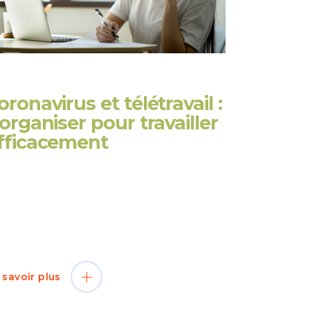
oronavirus et télétravail :
’organiser pour travailler
fficacement
puis janvier 2020, le coronavirus oblige la
pulation mondiale à adapter son activité,
pactant l’économie et le fonctionnement
s entreprises. En France, des mesures
t été prises : fermeture des écoles,
 savoir plus