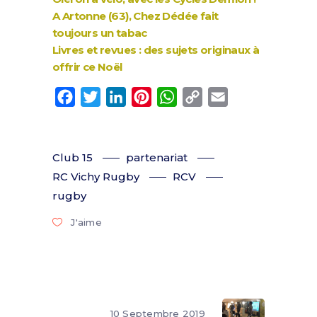
A Artonne (63), Chez Dédée fait
toujours un tabac
Livres et revues : des sujets originaux à
offrir ce Noël
Facebook
Twitter
LinkedIn
Pinterest
WhatsApp
Copy
Email
Link
Club 15
partenariat
RC Vichy Rugby
RCV
rugby
J'aime
10 Septembre 2019