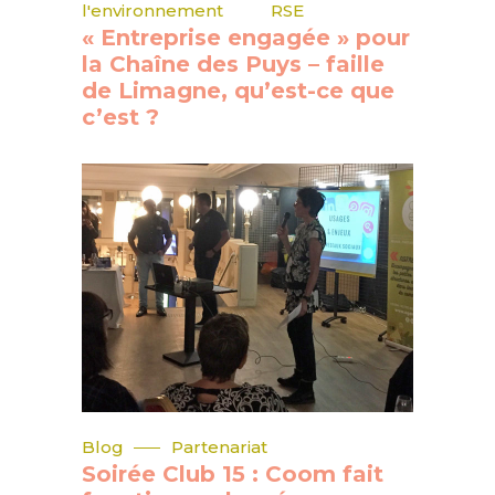
l'environnement
RSE
« Entreprise engagée » pour
la Chaîne des Puys – faille
de Limagne, qu’est-ce que
c’est ?
Blog
Partenariat
Soirée Club 15 : Coom fait