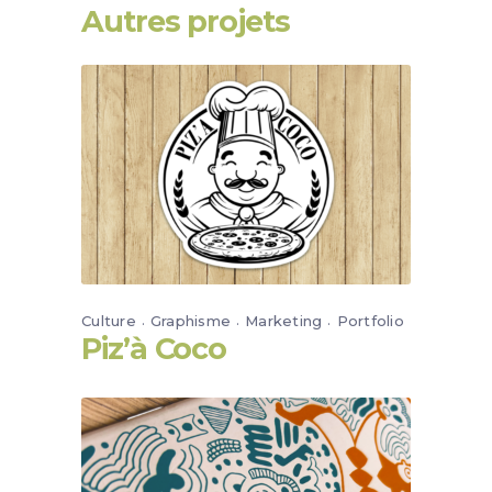
Autres projets
Culture
Graphisme
Marketing
Portfolio
Piz’à Coco