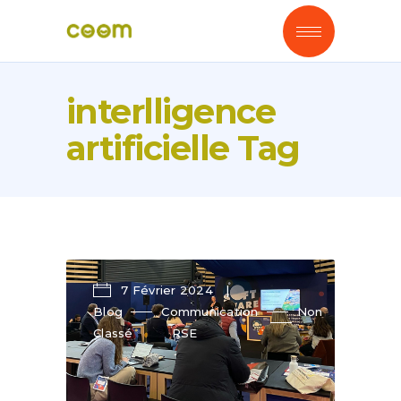
interlligence
artificielle Tag
7 Février 2024
Blog
Communication
Non
Classé
RSE