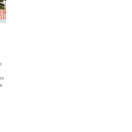
e
es
me