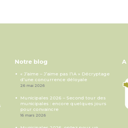
Notre blog
A
« J’aime – J’aime pas l’IA » Décryptage
d’une concurrence déloyale
26 mai 2026
Municipales 2026 – Second tour des
municipales : encore quelques jours
s
pour convaincre
16 mars 2026
Municipales 2026, optez pour un