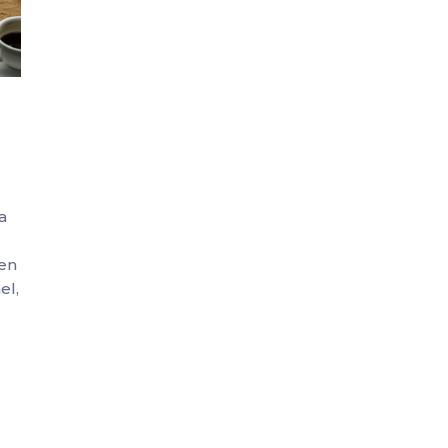
a
 en
el,