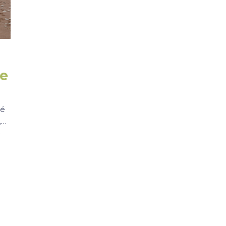
re
té
,…
é