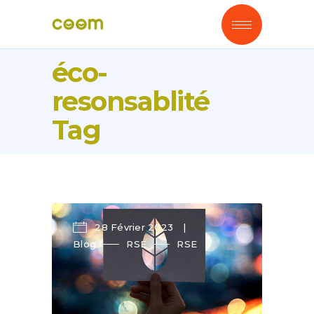
éco-
resonsablité
Tag
28 Février 2023
Blog
RSE
RSE