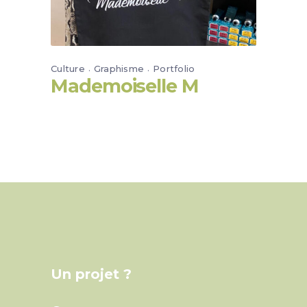
Culture
Graphisme
Portfolio
Mademoiselle M
Un projet ?